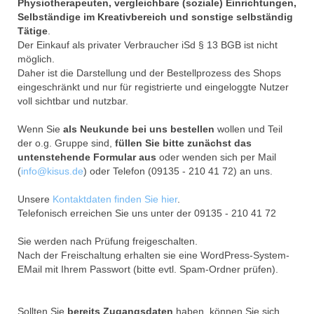
Physiotherapeuten, vergleichbare (soziale) Einrichtungen,
Selbständige im Kreativbereich und sonstige selbständig
Tätige
.
Der Einkauf als privater Verbraucher iSd § 13 BGB ist nicht
möglich.
Daher ist die Darstellung und der Bestellprozess des Shops
eingeschränkt und nur für registrierte und eingeloggte Nutzer
voll sichtbar und nutzbar.
Wenn Sie
als Neukunde bei uns bestellen
wollen und Teil
der o.g. Gruppe sind,
füllen Sie bitte zunächst das
untenstehende Formular aus
oder wenden sich per Mail
(
info@kisus.de
) oder Telefon (09135 - 210 41 72) an uns.
Unsere
Kontaktdaten finden Sie hier
.
Telefonisch erreichen Sie uns unter der 09135 - 210 41 72
Sie werden nach Prüfung freigeschalten.
Nach der Freischaltung erhalten sie eine WordPress-System-
EMail mit Ihrem Passwort (bitte evtl. Spam-Ordner prüfen).
Sollten Sie
bereits Zugangsdaten
haben, können Sie sich