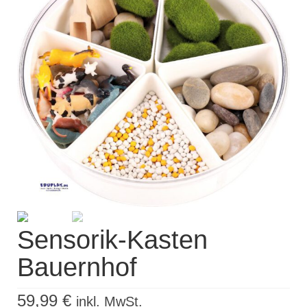
Kisus Katalog anfordern
Newsletter
Kontakt
Log In / Mein Konto
Products
search
Sensorik-Kasten
Bauernhof
59,99
€
inkl. MwSt.