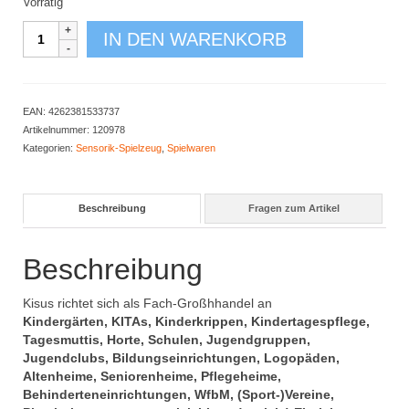
Vorrätig
Sensorik-
IN DEN WARENKORB
Kasten
Bauernhof
Menge
EAN:
4262381533737
Artikelnummer:
120978
Kategorien:
Sensorik-Spielzeug
,
Spielwaren
Beschreibung
Fragen zum Artikel
Beschreibung
Kisus richtet sich als Fach-Großhhandel an
Kindergärten, KITAs, Kinderkrippen, Kindertagespflege,
Tagesmuttis, Horte, Schulen, Jugendgruppen,
Jugendclubs, Bildungseinrichtungen, Logopäden,
Altenheime, Seniorenheime, Pflegeheime,
Behinderteneinrichtungen, WfbM, (Sport-)Vereine,