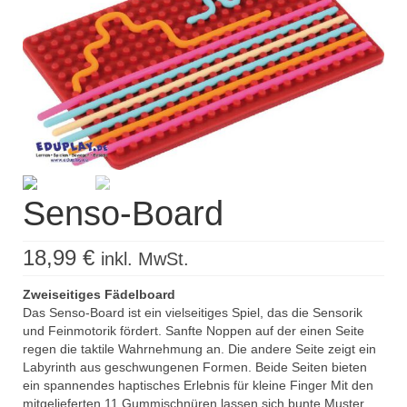
Kisus Katalog anfordern
Newsletter
Kontakt
Log In / Mein Konto
Products
search
Senso-Board
18,99
€
inkl. MwSt.
Zweiseitiges Fädelboard
Das Senso-Board ist ein vielseitiges Spiel, das die Sensorik
und Feinmotorik fördert. Sanfte Noppen auf der einen Seite
regen die taktile Wahrnehmung an. Die andere Seite zeigt ein
Labyrinth aus geschwungenen Formen. Beide Seiten bieten
ein spannendes haptisches Erlebnis für kleine Finger Mit den
mitgelieferten 11 Gummischnüren lassen sich bunte Muster