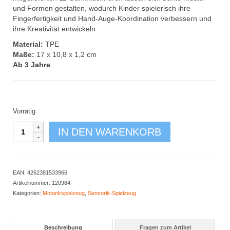
und Formen gestalten, wodurch Kinder spielerisch ihre
Fingerfertigkeit und Hand-Auge-Koordination verbessern und
ihre Kreativität entwickeln.
Material:
TPE
Maße:
17 x 10,8 x 1,2 cm
Ab 3 Jahre
Vorrätig
Senso-
IN DEN WARENKORB
Board
Menge
EAN:
4262381533966
Artikelnummer:
120984
Kategorien:
Motorikspielzeug
,
Sensorik-Spielzeug
Beschreibung
Fragen zum Artikel