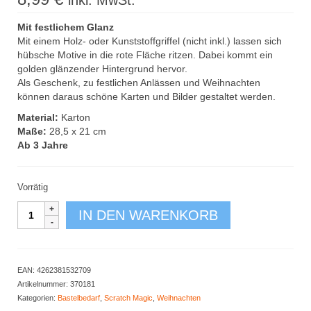
inkl. MwSt.
Mit festlichem Glanz
Mit einem Holz- oder Kunststoffgriffel (nicht inkl.) lassen sich
hübsche Motive in die rote Fläche ritzen. Dabei kommt ein
golden glänzender Hintergrund hervor.
Als Geschenk, zu festlichen Anlässen und Weihnachten
können daraus schöne Karten und Bilder gestaltet werden.
Material:
Karton
Maße:
28,5 x 21 cm
Ab 3 Jahre
Vorrätig
Scratch
IN DEN WARENKORB
Art
Bogen
rot
10er
EAN:
4262381532709
Set
Artikelnummer:
370181
Menge
Kategorien:
Bastelbedarf
,
Scratch Magic
,
Weihnachten