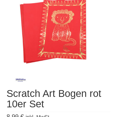
Kisus Katalog anfordern
Newsletter
Kontakt
Log In / Mein Konto
Products
search
Scratch Art Bogen rot
10er Set
8,99
€