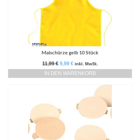
Malschürze gelb 10 Stück
Ursprünglicher
Aktueller
11,99
€
9,99
€
inkl. MwSt.
Preis
Preis
IN DEN WARENKORB
war:
ist:
11,99 €
9,99 €.