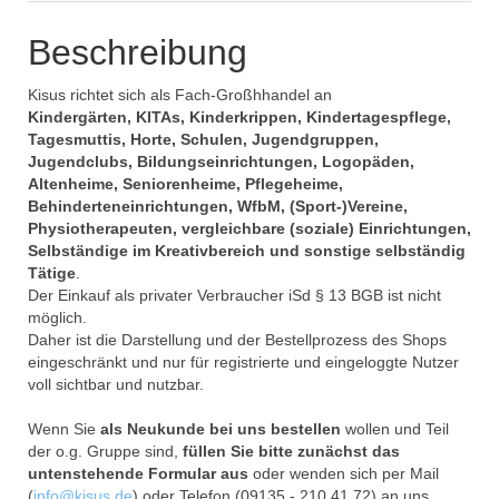
Beschreibung
Kisus richtet sich als Fach-Großhhandel an
Kindergärten, KITAs, Kinderkrippen, Kindertagespflege,
Tagesmuttis, Horte, Schulen, Jugendgruppen,
Jugendclubs, Bildungseinrichtungen, Logopäden,
Altenheime, Seniorenheime, Pflegeheime,
Behinderteneinrichtungen, WfbM, (Sport-)Vereine,
Physiotherapeuten, vergleichbare (soziale) Einrichtungen,
Selbständige im Kreativbereich und sonstige selbständig
Tätige
.
Der Einkauf als privater Verbraucher iSd § 13 BGB ist nicht
möglich.
Daher ist die Darstellung und der Bestellprozess des Shops
eingeschränkt und nur für registrierte und eingeloggte Nutzer
voll sichtbar und nutzbar.
Wenn Sie
als Neukunde bei uns bestellen
wollen und Teil
der o.g. Gruppe sind,
füllen Sie bitte zunächst das
untenstehende Formular aus
oder wenden sich per Mail
(
info@kisus.de
) oder Telefon (09135 - 210 41 72) an uns.