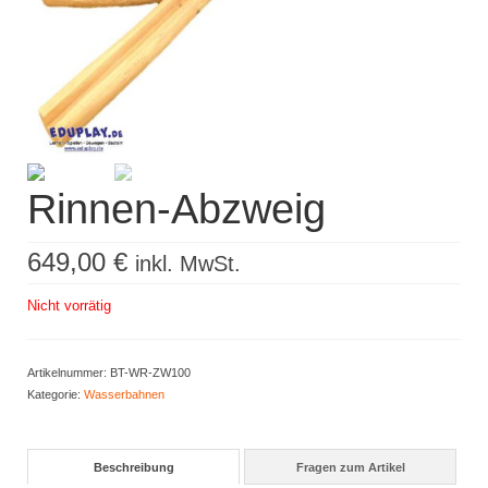
Kisus Katalog anfordern
Newsletter
Kontakt
Log In / Mein Konto
Rinnen-Abzweig
Products
search
649,00
€
inkl. MwSt.
Nicht vorrätig
Artikelnummer:
BT-WR-ZW100
Kategorie:
Wasserbahnen
Beschreibung
Fragen zum Artikel