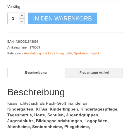
Vorrätig
Reaktionsball
IN DEN WARENKORB
groß
rot
Menge
EAN:
4260081543698
Artikelnummer:
170069
Kategorien:
Ausstattung und Einrichtung
,
Bälle
,
Spielwaren
,
Sport
Beschreibung
Fragen zum Artikel
Beschreibung
Kisus richtet sich als Fach-Großhhandel an
Kindergärten, KITAs, Kinderkrippen, Kindertagespflege,
Tagesmuttis, Horte, Schulen, Jugendgruppen,
Jugendclubs, Bildungseinrichtungen, Logopäden,
Altenheime, Seniorenheime, Pflegeheime,