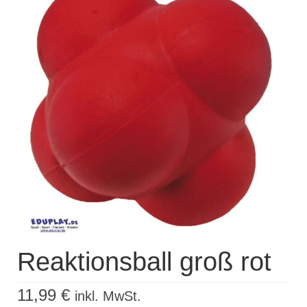
Kisus Katalog anfordern
Newsletter
Kontakt
Log In / Mein Konto
Products
search
Reaktionsball groß rot
11,99
€
inkl. MwSt.