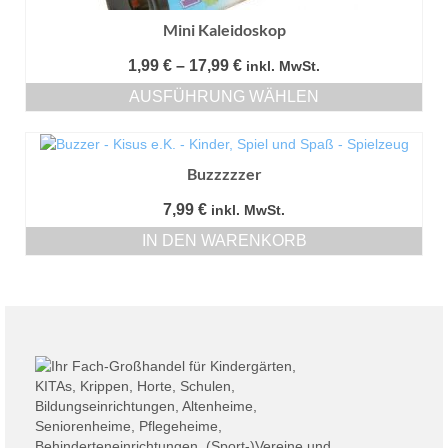
Mini Kaleidoskop
Preisspanne:
1,99
€
–
17,99
€
inkl. MwSt.
1,99 €
AUSFÜHRUNG WÄHLEN
bis
Dieses
17,99 €
Produkt
weist
Buzzzzzer
mehrere
Varianten
7,99
€
inkl. MwSt.
auf.
Die
IN DEN WARENKORB
Optionen
können
auf
der
Produktseite
gewählt
werden