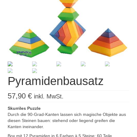
Kisus Katalog anfordern
Newsletter
Kontakt
Log In / Mein Konto
Products
search
Pyramidenbausatz
57,90
€
inkl. MwSt.
Skurriles Puzzle
Durch die 90-Grad-Kanten lassen sich magische Objekte aus
diesen Steinen bauen: stehend oder liegend greifen die
Kanten ineinander.
Box mit 12 Pyramiden in 6 Farben à 5 Steine; 60 Teile.