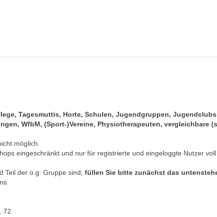
pflege, Tagesmuttis, Horte, Schulen, Jugendgruppen, Jugendclub
gen, WfbM, (Sport-)Vereine, Physiotherapeuten, vergleichbare (s
nicht möglich.
hops eingeschränkt und nur für registrierte und eingeloggte Nutzer voll
 Teil der o.g. Gruppe sind,
füllen Sie bitte zunächst das untenste
ns.
1 72