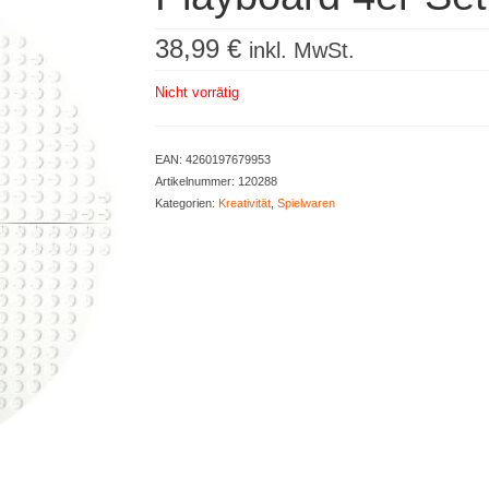
38,99
€
inkl. MwSt.
Nicht vorrätig
EAN:
4260197679953
Artikelnummer:
120288
Kategorien:
Kreativität
,
Spielwaren