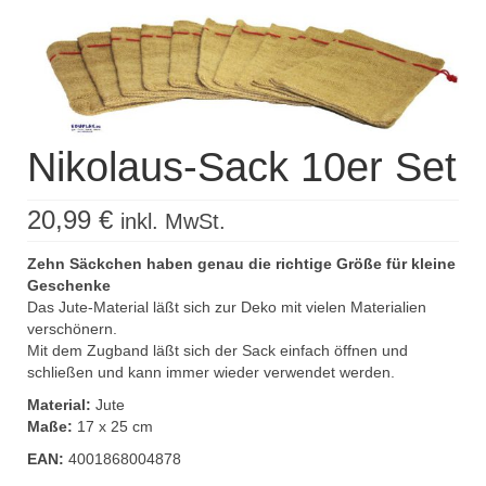
Kisus Katalog anfordern
Newsletter
Kontakt
Nikolaus-Sack 10er Set
Log In / Mein Konto
Products
20,99
€
inkl. MwSt.
search
Zehn Säckchen haben genau die richtige Größe für kleine
Geschenke
Das Jute-Material läßt sich zur Deko mit vielen Materialien
verschönern.
Mit dem Zugband läßt sich der Sack einfach öffnen und
schließen und kann immer wieder verwendet werden.
Material:
Jute
Maße:
17 x 25 cm
EAN:
4001868004878