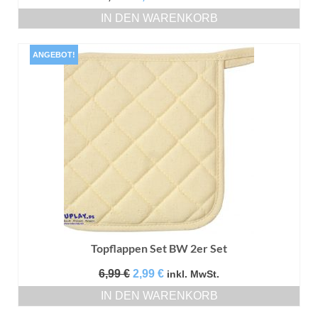
Preis
Preis
IN DEN WARENKORB
war:
ist:
11,99 €
9,99 €.
ANGEBOT!
Topflappen Set BW 2er Set
Ursprünglicher
Aktueller
6,99
€
2,99
€
inkl. MwSt.
Preis
Preis
IN DEN WARENKORB
war:
ist:
6,99 €
2,99 €.