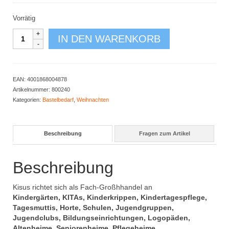
Vorrätig
Nikolaus-
IN DEN WARENKORB
Sack
10er
Set
Menge
EAN:
4001868004878
Artikelnummer:
800240
Kategorien:
Bastelbedarf
,
Weihnachten
Beschreibung
Fragen zum Artikel
Beschreibung
Kisus richtet sich als Fach-Großhhandel an
Kindergärten, KITAs, Kinderkrippen, Kindertagespflege,
Tagesmuttis, Horte, Schulen, Jugendgruppen,
Jugendclubs, Bildungseinrichtungen, Logopäden,
Altenheime, Seniorenheime, Pflegeheime,