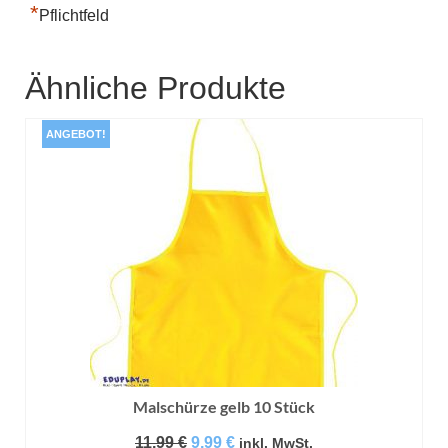
*
Pflichtfeld
Ähnliche Produkte
ANGEBOT!
Malschürze gelb 10 Stück
Ursprünglicher
Aktueller
11,99
€
9,99
€
inkl. MwSt.