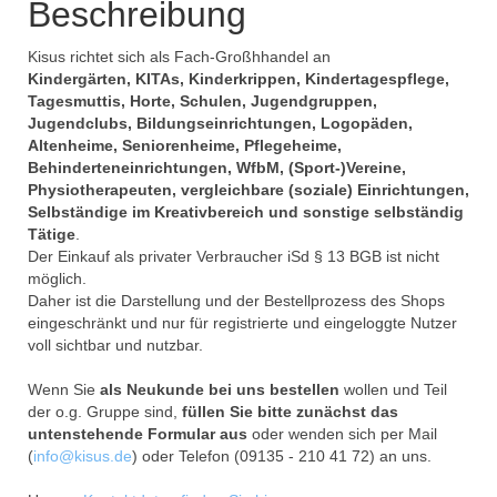
Beschreibung
Kisus richtet sich als Fach-Großhhandel an
Kindergärten, KITAs, Kinderkrippen, Kindertagespflege,
Tagesmuttis, Horte, Schulen, Jugendgruppen,
Jugendclubs, Bildungseinrichtungen, Logopäden,
Altenheime, Seniorenheime, Pflegeheime,
Behinderteneinrichtungen, WfbM, (Sport-)Vereine,
Physiotherapeuten, vergleichbare (soziale) Einrichtungen,
Selbständige im Kreativbereich und sonstige selbständig
Tätige
.
Der Einkauf als privater Verbraucher iSd § 13 BGB ist nicht
möglich.
Daher ist die Darstellung und der Bestellprozess des Shops
eingeschränkt und nur für registrierte und eingeloggte Nutzer
voll sichtbar und nutzbar.
Wenn Sie
als Neukunde bei uns bestellen
wollen und Teil
der o.g. Gruppe sind,
füllen Sie bitte zunächst das
untenstehende Formular aus
oder wenden sich per Mail
(
info@kisus.de
) oder Telefon (09135 - 210 41 72) an uns.