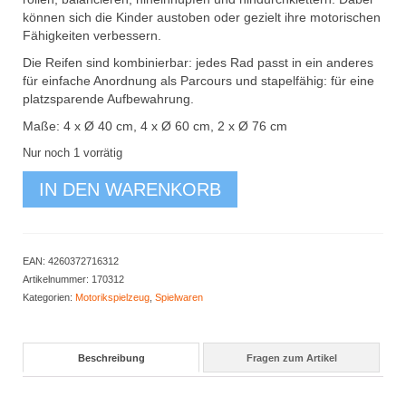
können sich die Kinder austoben oder gezielt ihre motorischen
Fähigkeiten verbessern.
Die Reifen sind kombinierbar: jedes Rad passt in ein anderes
für einfache Anordnung als Parcours und stapelfähig: für eine
platzsparende Aufbewahrung.
Maße: 4 x Ø 40 cm, 4 x Ø 60 cm, 2 x Ø 76 cm
Nur noch 1 vorrätig
Motorikreifen
IN DEN WARENKORB
10er
Set
Menge
EAN:
4260372716312
Artikelnummer:
170312
Kategorien:
Motorikspielzeug
,
Spielwaren
Beschreibung
Fragen zum Artikel