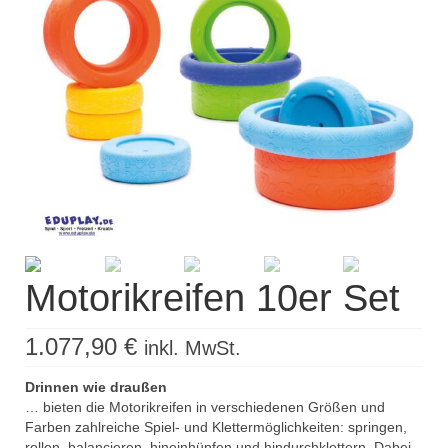
Kisus Katalog anfordern
Newsletter
Kontakt
Log In / Mein Konto
Products
search
Motorikreifen 10er Set
1.077,90
€
inkl. MwSt.
Drinnen wie draußen
… bieten die Motorikreifen in verschiedenen Größen und
Farben zahlreiche Spiel- und Klettermöglichkeiten: springen,
rollen, balancieren, hineinhüpfen und hindurchklettern. Dabei