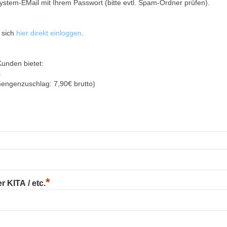
ystem-EMail mit Ihrem Passwort (bitte evtl. Spam-Ordner prüfen).
 sich
hier direkt einloggen
.
Kunden bietet:
s
mengenzuschlag: 7,90€ brutto)
*
 KITA / etc.