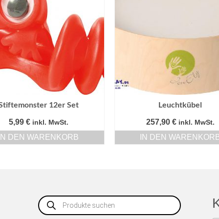
Stiftemonster 12er Set
Leuchtkübel
5,99
€
257,90
€
inkl. MwSt.
inkl. MwSt.
IN DEN WARENKORB
IN DEN WARENKOR
Products
K
search