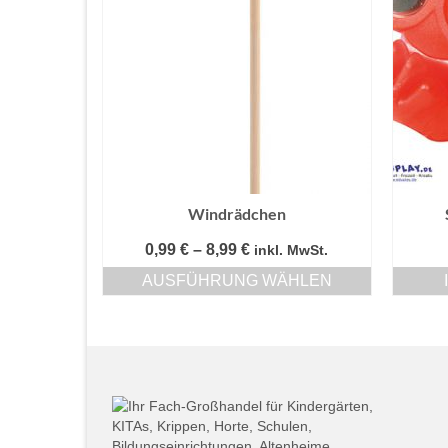
Windrädchen
Preisspanne:
0,99
€
–
8,99
€
inkl. MwSt.
0,99 €
AUSFÜHRUNG WÄHLEN
bis
Dieses
8,99 €
Produkt
weist
mehrere
Varianten
auf.
Die
Optionen