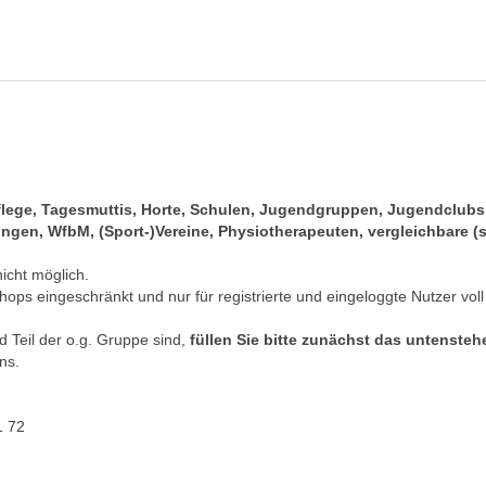
pflege, Tagesmuttis, Horte, Schulen, Jugendgruppen, Jugendclub
gen, WfbM, (Sport-)Vereine, Physiotherapeuten, vergleichbare (s
nicht möglich.
hops eingeschränkt und nur für registrierte und eingeloggte Nutzer voll
 Teil der o.g. Gruppe sind,
füllen Sie bitte zunächst das untenste
ns.
1 72