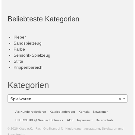
Beliebteste Kategorien
Kleber
Sandspielzeug
Farbe
Sensorik-Spielzeug
Stifte
Krippenbereich
Kategorien
Spielwaren
×
Als Kunde registrieren
Katalog anfordern
Kontakt
Newsletter
ENERGETIX @ SeebachSchmuck
AGB
Impressum
Datenschutz
© 2026 Kisus e.K. - Fach-Großhandel für Kindergartenausstattung, Spielwaren und
Bastelbedarf