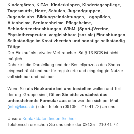
Kindergärten, KITAs, Kinderkrippen, Kindertagespflege,
Tagesmuttis, Horte, Schulen, Jugendgruppen,
Jugendclubs, Bildungseinrichtungen, Logopäden,
Altenheime, Seniorenheime, Pflegeheime,
Behinderteneinrichtungen, WfbM, (Sport-)Vereine,
Physiotherapeuten, vergleichbare (soziale) Einrichtungen,
Selbständige im Kreativbereich und sonstige selbständig
Tätige
.
Der Einkauf als privater Verbraucher iSd § 13 BGB ist nicht
möglich.
Daher ist die Darstellung und der Bestellprozess des Shops
eingeschränkt und nur für registrierte und eingeloggte Nutzer
voll sichtbar und nutzbar.
Wenn Sie
als Neukunde bei uns bestellen
wollen und Teil
der o.g. Gruppe sind,
füllen Sie bitte zunächst das
untenstehende Formular aus
oder wenden sich per Mail
(
info@kisus.de
) oder Telefon (09135 - 210 41 72) an uns.
Unsere
Kontaktdaten finden Sie hier
.
Telefonisch erreichen Sie uns unter der 09135 - 210 41 72