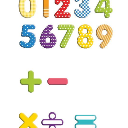
Kisus Katalog anfordern
Newsletter
Kontakt
Log In / Mein Konto
Products
search