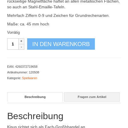
rückseitige Magnetfläche haftet an allen metallischen Flächen,
so auch an Stahl-Emaille-Tafeln.
Mehrfach Ziffern 0-9 und Zeichen für Grundrechenarten.
Maße: ca. 45 mm hoch
Vorrätig
Magnet-
IN DEN WARENKORB
Ziffern
in
Box
90-
EAN:
4260372719658
tlg.
Artikelnummer:
120508
Menge
Kategorie:
Spielwaren
Beschreibung
Fragen zum Artikel
Beschreibung
Kisus richtet sich als Fach-Großhhandel an