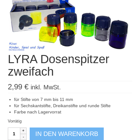
Kisus Katalog anfordern
Newsletter
Kontakt
Log In / Mein Konto
LYRA Dosenspitzer
Products
search
zweifach
2,99
€
inkl. MwSt.
für Stifte von 7 mm bis 11 mm
für Sechskantstifte, Dreikanstifte und runde Stifte
Farbe nach Lagervorrat
Vorrätig
LYRA
IN DEN WARENKORB
Dosenspitzer