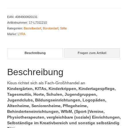
zweifach
Menge
EAN:
4084900820131
Artikelnummer:
17-L7311210
Kategorien:
Bastelbedarf
,
Bürobedarf
,
Stifte
Marke:
LYRA
Beschreibung
Fragen zum Artikel
Beschreibung
Kisus richtet sich als Fach-Großhhandel an
Kindergärten, KITAs, Kinderkrippen, Kindertagespflege,
Tagesmuttis, Horte, Schulen, Jugendgruppen,
Jugendclubs, Bildungseinrichtungen, Logopäden,
Altenheime, Seniorenheime, Pflegeheime,
Behinderteneinrichtungen, WfbM, (Sport-)Vereine,
Physiotherapeuten, vergleichbare (soziale) Einrichtungen,
Selbständige im Kreativbereich und sonstige selbständig