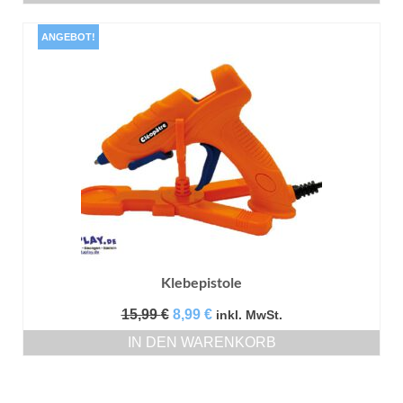
ANGEBOT!
Klebepistole
Ursprünglicher
Aktueller
15,99
€
8,99
€
inkl. MwSt.
Preis
Preis
IN DEN WARENKORB
war:
ist:
15,99 €
8,99 €.