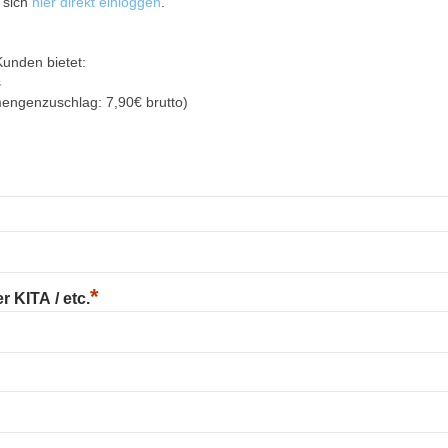
 sich
hier direkt einloggen
.
Kunden bietet:
s
mengenzuschlag: 7,90€ brutto)
*
 KITA / etc.