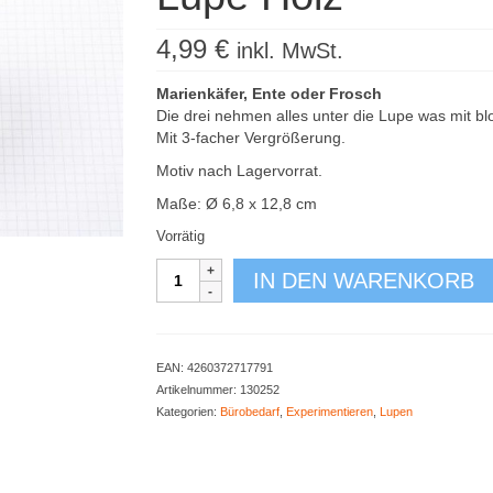
4,99
€
inkl. MwSt.
Marienkäfer, Ente oder Frosch
Die drei nehmen alles unter die Lupe was mit b
Mit 3-facher Vergrößerung.
Motiv nach Lagervorrat.
Maße: Ø 6,8 x 12,8 cm
Vorrätig
Lupe
IN DEN WARENKORB
Holz
Menge
EAN:
4260372717791
Artikelnummer:
130252
Kategorien:
Bürobedarf
,
Experimentieren
,
Lupen