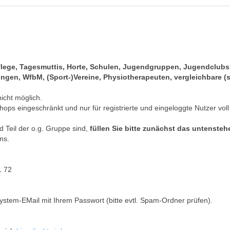
pflege, Tagesmuttis, Horte, Schulen, Jugendgruppen, Jugendclub
gen, WfbM, (Sport-)Vereine, Physiotherapeuten, vergleichbare (s
nicht möglich.
hops eingeschränkt und nur für registrierte und eingeloggte Nutzer voll
 Teil der o.g. Gruppe sind,
füllen Sie bitte zunächst das untenste
ns.
1 72
ystem-EMail mit Ihrem Passwort (bitte evtl. Spam-Ordner prüfen).