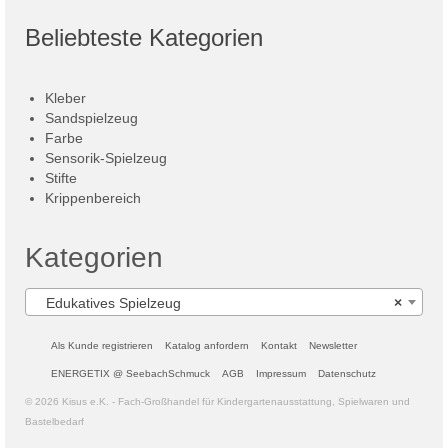
Beliebteste Kategorien
Kleber
Sandspielzeug
Farbe
Sensorik-Spielzeug
Stifte
Krippenbereich
Kategorien
Edukatives Spielzeug
×
Als Kunde registrieren
Katalog anfordern
Kontakt
Newsletter
ENERGETIX @ SeebachSchmuck
AGB
Impressum
Datenschutz
© 2026 Kisus e.K. - Fach-Großhandel für Kindergartenausstattung, Spielwaren und
Bastelbedarf