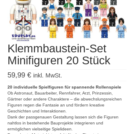
Kisus Katalog anfordern
Newsletter
Kontakt
Klemmbaustein-Set
Log In / Mein Konto
Minifiguren 20 Stück
Products
search
59,99
€
inkl. MwSt.
20 individuelle Spielfiguren für spannende Rollenspiele
Ob Astronaut, Bauarbeiter, Rennfahrer, Arzt, Prinzessin,
Gärtner oder andere Charaktere – die abwechslungsreichen
Figuren regen die Fantasie an und fördern kreative
Geschichten und Interaktionen.
Dank der passgenauen Gestaltung lassen sich die Figuren
nahtlos in bestehende Bauprojekte integrieren und
ermöglichen vielseitige Spielideen.