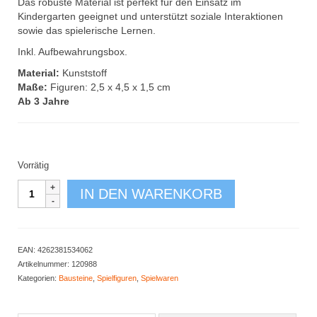
Das robuste Material ist perfekt für den Einsatz im
Kindergarten geeignet und unterstützt soziale Interaktionen
sowie das spielerische Lernen.
Inkl. Aufbewahrungsbox.
Material:
Kunststoff
Maße:
Figuren: 2,5 x 4,5 x 1,5 cm
Ab 3 Jahre
Vorrätig
Klemmbaustein-
IN DEN WARENKORB
Set
Minifiguren
20
Stück
EAN:
4262381534062
Menge
Artikelnummer:
120988
Kategorien:
Bausteine
,
Spielfiguren
,
Spielwaren