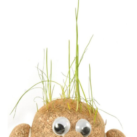
Kisus Katalog anfordern
Newsletter
Kontakt
Log In / Mein Konto
Products
search