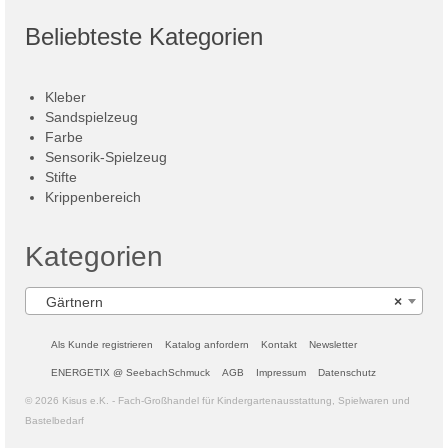
Beliebteste Kategorien
Kleber
Sandspielzeug
Farbe
Sensorik-Spielzeug
Stifte
Krippenbereich
Kategorien
Gärtnern
×
Als Kunde registrieren
Katalog anfordern
Kontakt
Newsletter
ENERGETIX @ SeebachSchmuck
AGB
Impressum
Datenschutz
© 2026 Kisus e.K. - Fach-Großhandel für Kindergartenausstattung, Spielwaren und
Bastelbedarf