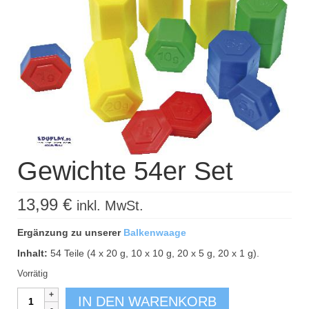
Kisus Katalog anfordern
Newsletter
Kontakt
Log In / Mein Konto
Products
search
Gewichte 54er Set
13,99
€
inkl. MwSt.
Ergänzung zu unserer
Balkenwaage
Inhalt:
54 Teile (4 x 20 g, 10 x 10 g, 20 x 5 g, 20 x 1 g).
Vorrätig
Gewichte
IN DEN WARENKORB
54er