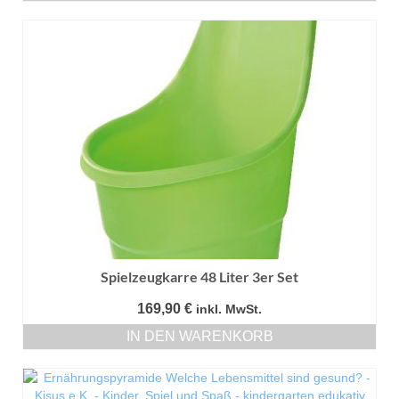
Dieses
Produkt
weist
mehrere
Varianten
auf.
Die
Optionen
können
auf
der
Produktseite
gewählt
werden
Spielzeugkarre 48 Liter 3er Set
169,90
€
inkl. MwSt.
IN DEN WARENKORB