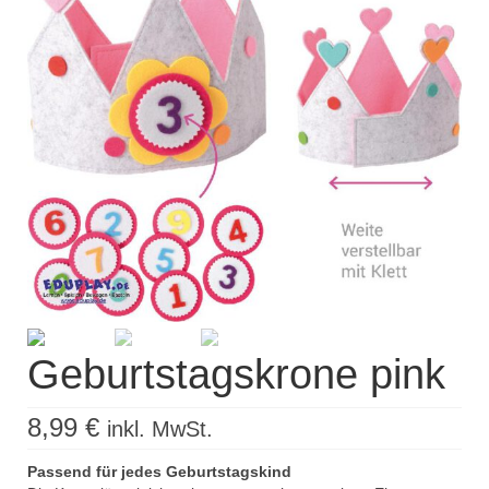
Kisus Katalog anfordern
Newsletter
Kontakt
Log In / Mein Konto
Products
search
Geburtstagskrone pink
8,99
€
inkl. MwSt.
Passend für jedes Geburtstagskind