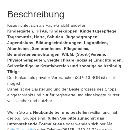
Beschreibung
Kisus richtet sich als Fach-Großhhandel an
Kindergärten, KITAs, Kinderkrippen, Kindertagespflege,
Tagesmuttis, Horte, Schulen, Jugendgruppen,
Jugendclubs, Bildungseinrichtungen, Logopäden,
Altenheime, Seniorenheime, Pflegeheime,
Behinderteneinrichtungen, WfbM, (Sport-)Vereine,
Physiotherapeuten, vergleichbare (soziale) Einrichtungen,
Selbständige im Kreativbereich und sonstige selbständig
Tätige
.
Der Einkauf als privater Verbraucher iSd § 13 BGB ist nicht
möglich.
Daher ist die Darstellung und der Bestellprozess des Shops
eingeschränkt und nur für registrierte und eingeloggte Nutzer
voll sichtbar und nutzbar.
Wenn Sie
als Neukunde bei uns bestellen
wollen und Teil
der o.g. Gruppe sind,
füllen Sie bitte zunächst das
untenstehende Formular aus
oder wenden sich per Mail
(
info@kisus.de
) oder Telefon (09135 - 210 41 72) an uns.