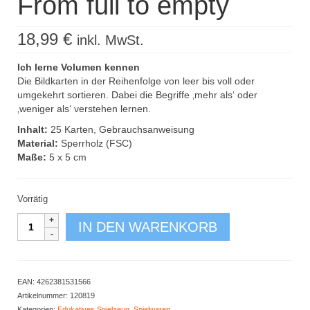
From full to empty
18,99
€
inkl. MwSt.
Ich lerne Volumen kennen
Die Bildkarten in der Reihenfolge von leer bis voll oder
umgekehrt sortieren. Dabei die Begriffe ‚mehr als‘ oder
‚weniger als‘ verstehen lernen.
Inhalt:
25 Karten, Gebrauchsanweisung
Material:
Sperrholz (FSC)
Maße:
5 x 5 cm
Vorrätig
From
IN DEN WARENKORB
full
to
empty
Menge
EAN:
4262381531566
Artikelnummer:
120819
Kategorien:
Edukatives Spielzeug
,
Spielwaren