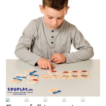
Kisus Katalog anfordern
Newsletter
Kontakt
Log In / Mein Konto
Products
search