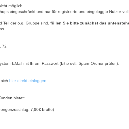
nicht möglich.
hops eingeschränkt und nur für registrierte und eingeloggte Nutzer voll
 Teil der o.g. Gruppe sind,
füllen Sie bitte zunächst das untenste
ns.
1 72
ystem-EMail mit Ihrem Passwort (bitte evtl. Spam-Ordner prüfen).
 sich
hier direkt einloggen
.
Kunden bietet:
s
mengenzuschlag: 7,90€ brutto)