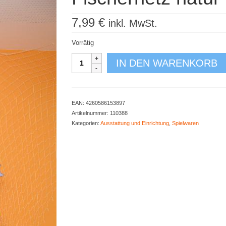
7,99
€
inkl. MwSt.
Vorrätig
Fischernetz
IN DEN WARENKORB
natur
Menge
EAN:
4260586153897
Artikelnummer:
110388
Kategorien:
Ausstattung und Einrichtung
,
Spielwaren