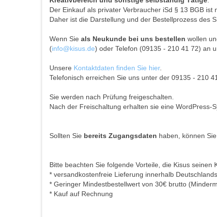
Kreativbereich und sonstige selbständig Tätige
.
Der Einkauf als privater Verbraucher iSd § 13 BGB ist 
Daher ist die Darstellung und der Bestellprozess des S
Wenn Sie
als Neukunde bei uns bestellen
wollen und
(
info@kisus.de
) oder Telefon (09135 - 210 41 72) an u
Unsere
Kontaktdaten finden Sie hier
.
Telefonisch erreichen Sie uns unter der 09135 - 210 4
Sie werden nach Prüfung freigeschalten.
Nach der Freischaltung erhalten sie eine WordPress-S
Sollten Sie
bereits Zugangsdaten
haben, können Sie
Bitte beachten Sie folgende Vorteile, die Kisus seinen 
* versandkostenfreie Lieferung innerhalb Deutschland
* Geringer Mindestbestellwert von 30€ brutto (Minder
* Kauf auf Rechnung