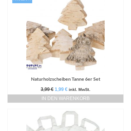
Naturholzscheiben Tanne 6er Set
Ursprünglicher
Aktueller
3,99
€
1,99
€
inkl. MwSt.
Preis
Preis
IN DEN WARENKORB
war:
ist:
3,99 €
1,99 €.