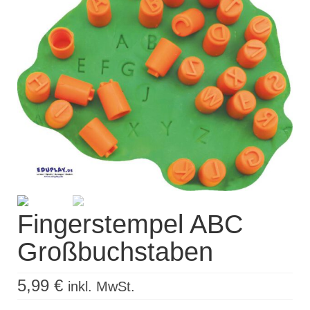
Kisus Katalog anfordern
Newsletter
Kontakt
Log In / Mein Konto
Products
search
Fingerstempel ABC
Großbuchstaben
5,99
€
inkl. MwSt.