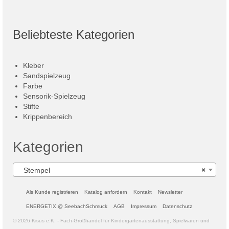
Beliebteste Kategorien
Kleber
Sandspielzeug
Farbe
Sensorik-Spielzeug
Stifte
Krippenbereich
Kategorien
Stempel
×
Als Kunde registrieren
Katalog anfordern
Kontakt
Newsletter
ENERGETIX @ SeebachSchmuck
AGB
Impressum
Datenschutz
© 2026 Kisus e.K. - Fach-Großhandel für Kindergartenausstattung, Spielwaren und