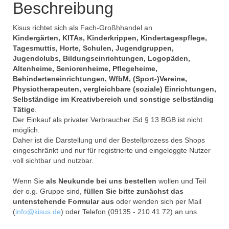
Beschreibung
Kisus richtet sich als Fach-Großhhandel an
Kindergärten, KITAs, Kinderkrippen, Kindertagespflege,
Tagesmuttis, Horte, Schulen, Jugendgruppen,
Jugendclubs, Bildungseinrichtungen, Logopäden,
Altenheime, Seniorenheime, Pflegeheime,
Behinderteneinrichtungen, WfbM, (Sport-)Vereine,
Physiotherapeuten, vergleichbare (soziale) Einrichtungen,
Selbständige im Kreativbereich und sonstige selbständig
Tätige
.
Der Einkauf als privater Verbraucher iSd § 13 BGB ist nicht
möglich.
Daher ist die Darstellung und der Bestellprozess des Shops
eingeschränkt und nur für registrierte und eingeloggte Nutzer
voll sichtbar und nutzbar.
Wenn Sie
als Neukunde bei uns bestellen
wollen und Teil
der o.g. Gruppe sind,
füllen Sie bitte zunächst das
untenstehende Formular aus
oder wenden sich per Mail
(
info@kisus.de
) oder Telefon (09135 - 210 41 72) an uns.