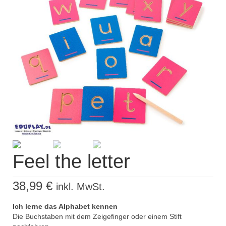
Kisus Katalog anfordern
Newsletter
Kontakt
Log In / Mein Konto
Products
search
Feel the letter
38,99
€
inkl. MwSt.
Ich lerne das Alphabet kennen
Die Buchstaben mit dem Zeigefinger oder einem Stift