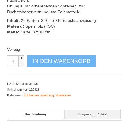
nachfahren.
Übung zum vorbereitenden Schreiben, zur
Buchstabenerkennung und Feinmotorik.
Inhalt:
26 Karten, 2 Stifte, Gebrauchsanweisung
Material:
Sperrholz (FSC)
Maße:
Karte: 8 x 10 cm
Vorrätig
Feel
IN DEN WARENKORB
the
letter
Menge
EAN:
4262381531658
Artikelnummer:
120828
Kategorien:
Edukatives Spielzeug
,
Spielwaren
Beschreibung
Fragen zum Artikel