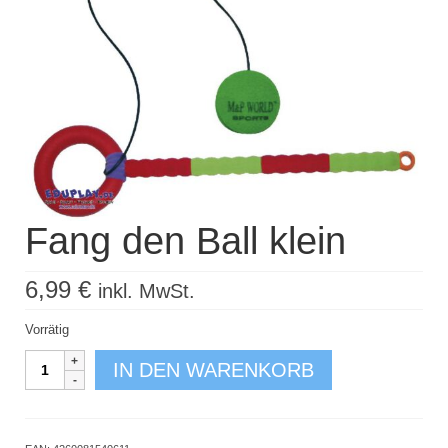
Kisus Katalog anfordern
Newsletter
Kontakt
Log In / Mein Konto
Products
search
Fang den Ball klein
6,99
€
inkl. MwSt.
Vorrätig
Fang
IN DEN WARENKORB
den
Ball
klein
Menge