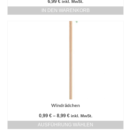
6,99
€
inkl. MwSt.
IN DEN WARENKORB
Windrädchen
Preisspanne:
0,99
€
–
8,99
€
inkl. MwSt.
0,99 €
AUSFÜHRUNG WÄHLEN
bis