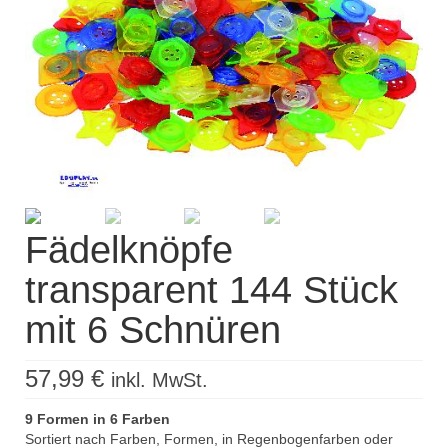
Kisus Katalog anfordern
Newsletter
Kontakt
Log In / Mein Konto
Products
search
Fädelknöpfe
transparent 144 Stück
mit 6 Schnüren
57,99
€
inkl. MwSt.
9 Formen in 6 Farben
Sortiert nach Farben, Formen, in Regenbogenfarben oder