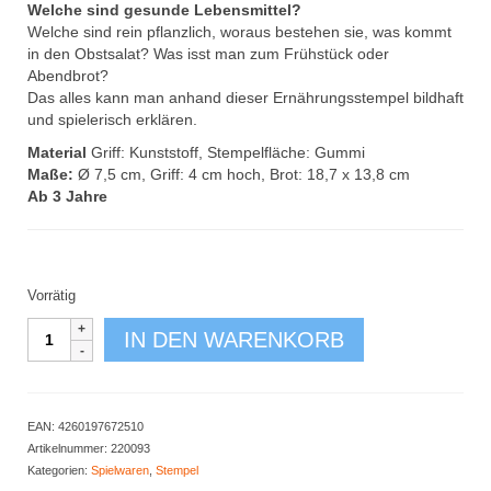
Welche sind gesunde Lebensmittel?
Welche sind rein pflanzlich, woraus bestehen sie, was kommt
in den Obstsalat? Was isst man zum Frühstück oder
Abendbrot?
Das alles kann man anhand dieser Ernährungsstempel bildhaft
und spielerisch erklären.
Material
Griff: Kunststoff, Stempelfläche: Gummi
Maße:
Ø 7,5 cm, Griff: 4 cm hoch, Brot: 18,7 x 13,8 cm
Ab 3 Jahre
Vorrätig
Ernährungsstempel
IN DEN WARENKORB
12er
Set
Menge
EAN:
4260197672510
Artikelnummer:
220093
Kategorien:
Spielwaren
,
Stempel