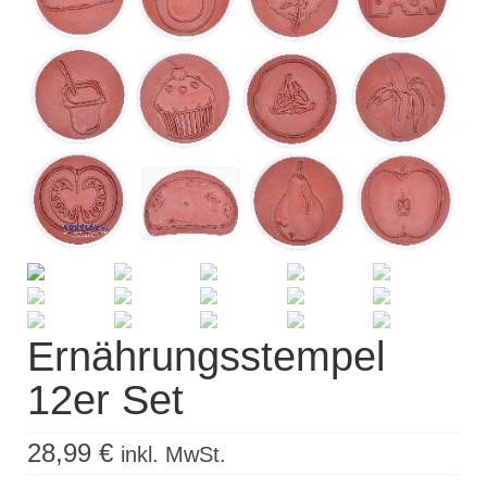
Kisus Katalog anfordern
Newsletter
Kontakt
Log In / Mein Konto
Products
search
Ernährungsstempel
12er Set
28,99
€
inkl. MwSt.