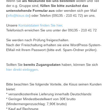
Wenn Sie
als Neukunde bei uns bestellen
wollen und Teil
der o.g. Gruppe sind,
füllen Sie bitte zunächst das
untenstehende Formular aus
oder wenden sich per Mail
(
info@kisus.de
) oder Telefon (09135 - 210 41 72) an uns.
Unsere
Kontaktdaten finden Sie hier
.
Telefonisch erreichen Sie uns unter der 09135 - 210 41 72
Sie werden nach Prüfung freigeschalten.
Nach der Freischaltung erhalten sie eine WordPress-System-
EMail mit Ihrem Passwort (bitte evtl. Spam-Ordner prüfen).
Sollten Sie
bereits Zugangsdaten
haben, können Sie sich
hier direkt einloggen
.
Bitte beachten Sie folgende Vorteile, die Kisus seinen Kunden
bietet:
* versandkostenfreie Lieferung innerhalb Deutschlands
* Geringer Mindestbestellwert von 30€ brutto
(Mindermengenzuschlag: 7,90€ brutto)
* Kauf auf Rechnung