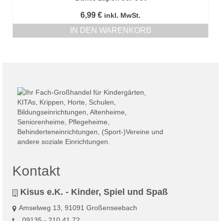
gewählt
6,99
€
inkl. MwSt.
werden
IN DEN WARENKORB
Kontakt
Kisus e.K. - Kinder, Spiel und Spaß
Amselweg 13, 91091 Großenseebach
09135 - 210 41 72