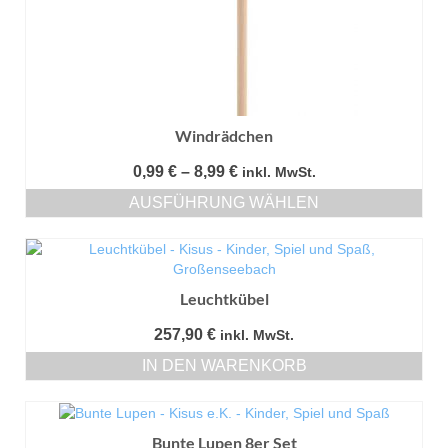
Windrädchen
Preisspanne:
0,99
€
–
8,99
€
inkl. MwSt.
0,99 €
AUSFÜHRUNG WÄHLEN
bis
Dieses
8,99 €
Produkt
weist
mehrere
Leuchtkübel
Varianten
auf.
257,90
€
inkl. MwSt.
Die
IN DEN WARENKORB
Optionen
können
auf
der
Bunte Lupen 8er Set
Produktseite