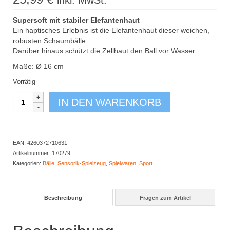
inkl. MwSt.
Supersoft mit stabiler Elefantenhaut
Ein haptisches Erlebnis ist die Elefantenhaut dieser weichen,
robusten Schaumbälle.
Darüber hinaus schützt die Zellhaut den Ball vor Wasser.
Maße: Ø 16 cm
Vorrätig
Elefantenhautball
IN DEN WARENKORB
16
cm
Menge
EAN:
4260372710631
Artikelnummer:
170279
Kategorien:
Bälle
,
Sensorik-Spielzeug
,
Spielwaren
,
Sport
Beschreibung
Fragen zum Artikel