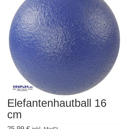
Kisus Katalog anfordern
Newsletter
Kontakt
Log In / Mein Konto
Products
search
Elefantenhautball 16
cm
25,99
€