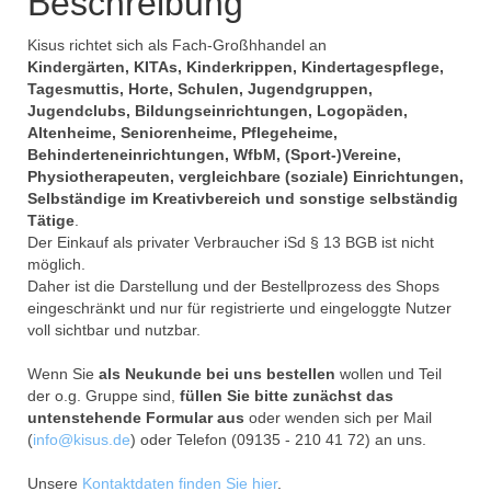
Beschreibung
Kisus richtet sich als Fach-Großhhandel an
Kindergärten, KITAs, Kinderkrippen, Kindertagespflege,
Tagesmuttis, Horte, Schulen, Jugendgruppen,
Jugendclubs, Bildungseinrichtungen, Logopäden,
Altenheime, Seniorenheime, Pflegeheime,
Behinderteneinrichtungen, WfbM, (Sport-)Vereine,
Physiotherapeuten, vergleichbare (soziale) Einrichtungen,
Selbständige im Kreativbereich und sonstige selbständig
Tätige
.
Der Einkauf als privater Verbraucher iSd § 13 BGB ist nicht
möglich.
Daher ist die Darstellung und der Bestellprozess des Shops
eingeschränkt und nur für registrierte und eingeloggte Nutzer
voll sichtbar und nutzbar.
Wenn Sie
als Neukunde bei uns bestellen
wollen und Teil
der o.g. Gruppe sind,
füllen Sie bitte zunächst das
untenstehende Formular aus
oder wenden sich per Mail
(
info@kisus.de
) oder Telefon (09135 - 210 41 72) an uns.
Unsere
Kontaktdaten finden Sie hier
.