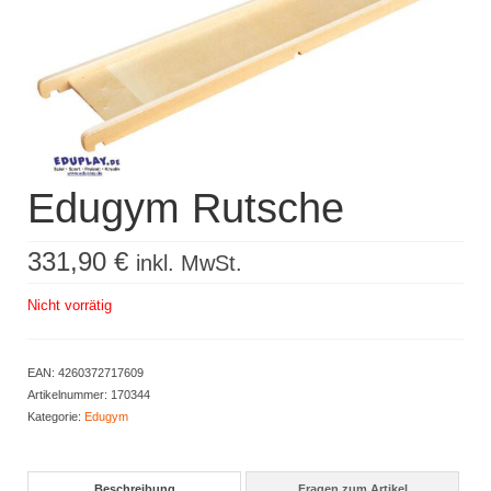
Kisus Katalog anfordern
Newsletter
Kontakt
Log In / Mein Konto
Edugym Rutsche
Products
search
331,90
€
inkl. MwSt.
Nicht vorrätig
EAN:
4260372717609
Artikelnummer:
170344
Kategorie:
Edugym
Beschreibung
Fragen zum Artikel