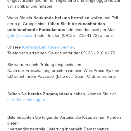
eingeschränkt und nur für registrierte und eingeloggte Nutzer
voll sichtbar und nutzbar.
Wenn Sie
als Neukunde bei uns bestellen
wollen und Teil
der o.g. Gruppe sind,
füllen Sie bitte zunächst das
untenstehende Formular aus
oder wenden sich per Mail
(
info@kisus.de
) oder Telefon (09135 - 210 41 72) an uns.
Unsere
Kontaktdaten finden Sie hier
.
Telefonisch erreichen Sie uns unter der 09135 - 210 41 72
Sie werden nach Prüfung freigeschalten.
Nach der Freischaltung erhalten sie eine WordPress-System-
EMail mit Ihrem Passwort (bitte evtl. Spam-Ordner prüfen).
Sollten Sie
bereits Zugangsdaten
haben, können Sie sich
hier direkt einloggen
.
Bitte beachten Sie folgende Vorteile, die Kisus seinen Kunden
bietet:
* versandkostenfreie Lieferung innerhalb Deutschlands