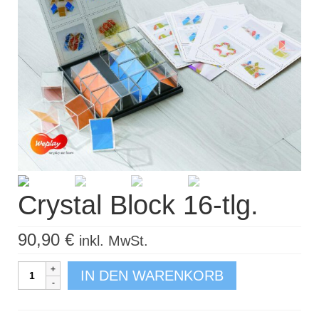
Kisus Katalog anfordern
Newsletter
Kontakt
Log In / Mein Konto
Products
search
Crystal Block 16-tlg.
90,90
€
inkl. MwSt.
Crystal
IN DEN WARENKORB
Block
16-
tlg.