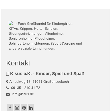
Produkt
weist
mehrere
Varianten
auf.
Die
Optionen
können
auf
der
Produktseite
gewählt
Kontakt
werden
Kisus e.K. - Kinder, Spiel und Spaß
Amselweg 13, 91091 Großenseebach
09135 - 210 41 72
info@kisus.de