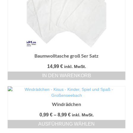
Baumwolltasche groß 5er Satz
14,99
€
inkl. MwSt.
IN DEN WARENKORB
Windrädchen
Preisspanne:
0,99
€
–
8,99
€
inkl. MwSt.
0,99 €
AUSFÜHRUNG WÄHLEN
bis
Dieses
8,99 €