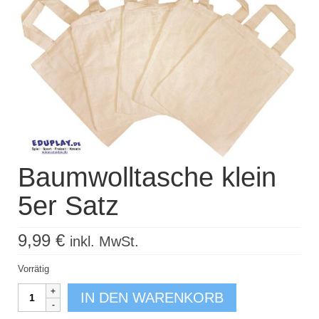
Kisus Katalog anfordern
Newsletter
Kontakt
Log In / Mein Konto
Products
search
Baumwolltasche klein
5er Satz
9,99
€
inkl. MwSt.
Vorrätig
Baumwolltasche
IN DEN WARENKORB
klein
5er