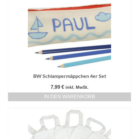
BW Schlampermäppchen 4er Set
7,99
€
inkl. MwSt.
IN DEN WARENKORB