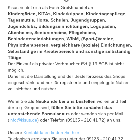
Kisus richtet sich als Fach-Großhhandel an
Kindergärten, KITAs, Kinderkrippen, Kindertagespflege,
Tagesmuttis, Horte, Schulen, Jugendgruppen,
Jugendclubs, Bildungseinrichtungen, Logopäden,
Altenheime, Seniorenheime, Pflegeheime,
Behinderteneinrichtungen, WfbM, (Sport-)Vereine,
Physiotherapeuten, vergleichbare (soziale) Einrichtungen,
Selbständige im Kreativbereich und sonstige selbständig
Tätige
.
Der Einkauf als privater Verbraucher iSd § 13 BGB ist nicht
möglich.
Daher ist die Darstellung und der Bestellprozess des Shops
eingeschränkt und nur für registrierte und eingeloggte Nutzer
voll sichtbar und nutzbar.
Wenn Sie
als Neukunde bei uns bestellen
wollen und Teil
der o.g. Gruppe sind,
füllen Sie bitte zunächst das
untenstehende Formular aus
oder wenden sich per Mail
(
info@kisus.de
) oder Telefon (09135 - 210 41 72) an uns.
Unsere
Kontaktdaten finden Sie hier
.
Telefonisch erreichen Sie uns unter der 09135 - 210 41 72