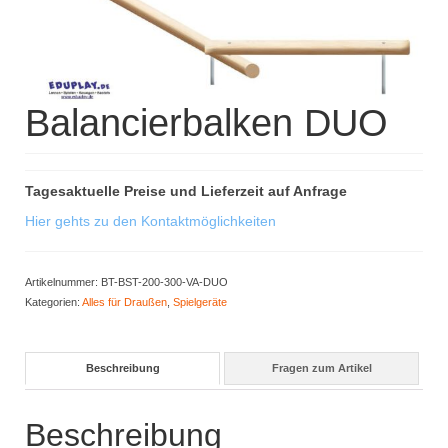
Kisus Katalog anfordern
Newsletter
Balancierbalken DUO
Kontakt
Log In / Mein Konto
Products
Tagesaktuelle Preise und Lieferzeit auf Anfrage
search
Hier gehts zu den Kontaktmöglichkeiten
Artikelnummer:
BT-BST-200-300-VA-DUO
Kategorien:
Alles für Draußen
,
Spielgeräte
Beschreibung
Fragen zum Artikel
Beschreibung