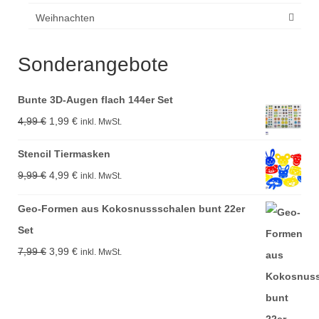
Weihnachten
Sonderangebote
Bunte 3D-Augen flach 144er Set
Ursprünglicher
Aktueller
4,99
€
1,99
€
inkl. MwSt.
Preis
Preis
Stencil Tiermasken
war:
ist:
Ursprünglicher
Aktueller
9,99
€
4,99
€
inkl. MwSt.
4,99 €
1,99 €.
Preis
Preis
Geo-Formen aus Kokosnussschalen bunt 22er
war:
ist:
Set
9,99 €
4,99 €.
Ursprünglicher
Aktueller
7,99
€
3,99
€
inkl. MwSt.
Preis
Preis
war:
ist:
7,99 €
3,99 €.