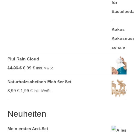
Plui Rain Cloud
Ursprünglicher
Aktueller
14,99
€
6,99
€
inkl. MwSt.
Preis
Preis
Naturholzscheiben Elch 6er Set
war:
ist:
Ursprünglicher
Aktueller
3,99
€
1,99
€
inkl. MwSt.
14,99 €
6,99 €.
Preis
Preis
war:
ist:
Neuheiten
3,99 €
1,99 €.
Mein erstes Arzt-Set