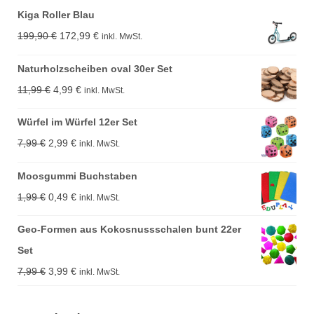
Kiga Roller Blau
Ursprünglicher
Aktueller
199,90
€
172,99
€
inkl. MwSt.
Preis
Preis
Naturholzscheiben oval 30er Set
war:
ist:
Ursprünglicher
Aktueller
11,99
€
4,99
€
inkl. MwSt.
199,90 €
172,99 €.
Preis
Preis
Würfel im Würfel 12er Set
war:
ist:
Ursprünglicher
Aktueller
7,99
€
2,99
€
inkl. MwSt.
11,99 €
4,99 €.
Preis
Preis
Moosgummi Buchstaben
war:
ist:
Ursprünglicher
Aktueller
1,99
€
0,49
€
inkl. MwSt.
7,99 €
2,99 €.
Preis
Preis
Geo-Formen aus Kokosnussschalen bunt 22er
war:
ist:
Set
1,99 €
0,49 €.
Ursprünglicher
Aktueller
7,99
€
3,99
€
inkl. MwSt.
Preis
Preis
war:
ist: