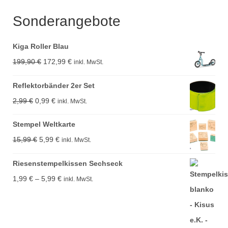
Sonderangebote
Kiga Roller Blau
Ursprünglicher
Aktueller
199,90
€
172,99
€
inkl. MwSt.
Preis
Preis
Reflektorbänder 2er Set
war:
ist:
Ursprünglicher
Aktueller
2,99
€
0,99
€
inkl. MwSt.
199,90 €
172,99 €.
Preis
Preis
Stempel Weltkarte
war:
ist:
Ursprünglicher
Aktueller
15,99
€
5,99
€
inkl. MwSt.
2,99 €
0,99 €.
Preis
Preis
Riesenstempelkissen Sechseck
war:
ist:
Preisspanne:
1,99
€
–
5,99
€
inkl. MwSt.
15,99 €
5,99 €.
1,99 €
bis
5,99 €