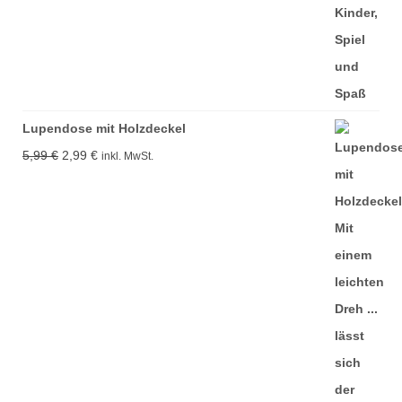
Lupendose mit Holzdeckel
Ursprünglicher
Aktueller
5,99
€
2,99
€
inkl. MwSt.
Preis
Preis
war:
ist:
5,99 €
2,99 €.