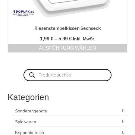
Riesenstempelkissen Sechseck
Preisspanne:
1,99
€
–
5,99
€
inkl. MwSt.
1,99 €
AUSFÜHRUNG WÄHLEN
bis
Dieses
5,99 €
Produkt
weist
Products
mehrere
search
Varianten
auf.
Die
Kategorien
Optionen
können
auf
Sonderangebote
der
Produktseite
Spielwaren
gewählt
Krippenbereich
werden