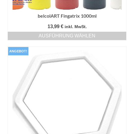
belcolART Fingatrix 1000ml
13,99
€
inkl. MwSt.
AUSFÜHRUNG WÄHLEN
Dieses
Produkt
ANGEBOT!
weist
mehrere
Varianten
auf.
Die
Optionen
können
auf
der
Produktseite
gewählt
werden