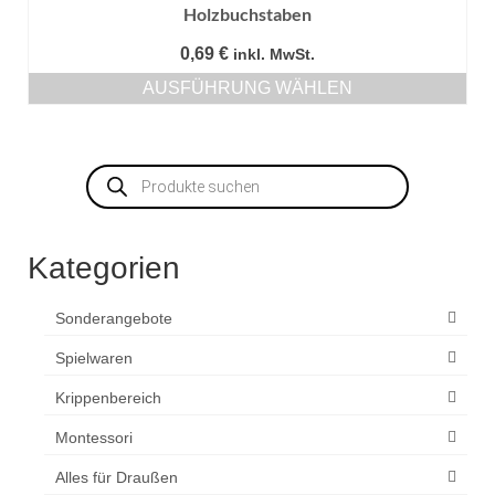
Holzbuchstaben
0,69
€
inkl. MwSt.
AUSFÜHRUNG WÄHLEN
Dieses
Produkt
weist
Products
mehrere
search
Varianten
auf.
Die
Kategorien
Optionen
können
auf
Sonderangebote
der
Produktseite
Spielwaren
gewählt
Krippenbereich
werden
Montessori
Alles für Draußen