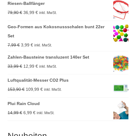
Riesen-Ballfänger
Ursprünglicher
Aktueller
79,90
€
36,99
€
inkl. MwSt.
Preis
Preis
Geo-Formen aus Kokosnussschalen bunt 22er
war:
ist:
Set
79,90 €
36,99 €.
Ursprünglicher
Aktueller
7,99
€
3,99
€
inkl. MwSt.
Preis
Preis
Zahlen-Bausteine transluzent 140er Set
war:
ist:
Ursprünglicher
Aktueller
33,99
€
12,99
€
inkl. MwSt.
7,99 €
3,99 €.
Preis
Preis
Luftqualität-Messer CO2 Plus
war:
ist:
Ursprünglicher
Aktueller
153,90
€
109,99
€
inkl. MwSt.
33,99 €
12,99 €.
Preis
Preis
Plui Rain Cloud
war:
ist:
Ursprünglicher
Aktueller
14,99
€
6,99
€
inkl. MwSt.
153,90 €
109,99 €.
Preis
Preis
war:
ist:
Neuheiten