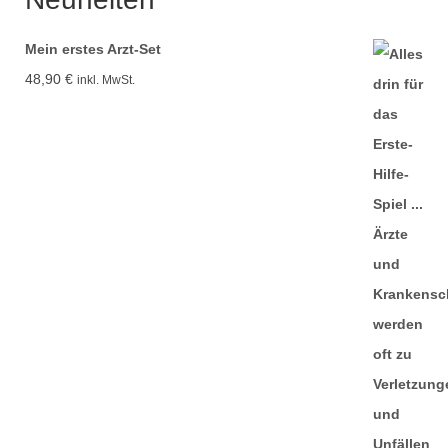
14,99 €
6,99 €.
Mein erstes Arzt-Set
48,90
€
inkl. MwSt.