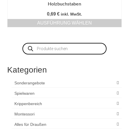
Holzbuchstaben
0,69
€
inkl. MwSt.
AUSFÜHRUNG WÄHLEN
Dieses
Produkt
weist
Products
mehrere
search
Varianten
auf.
Die
Kategorien
Optionen
können
auf
Sonderangebote
der
Produktseite
Spielwaren
gewählt
Krippenbereich
werden
Montessori
Alles für Draußen