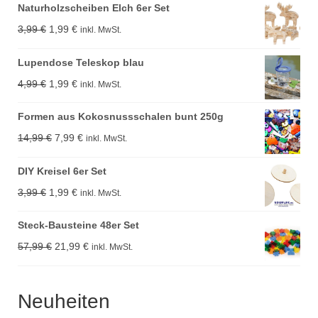
Naturholzscheiben Elch 6er Set
Ursprünglicher
Aktueller
3,99
€
1,99
€
inkl. MwSt.
Preis
Preis
Lupendose Teleskop blau
war:
ist:
Ursprünglicher
Aktueller
4,99
€
1,99
€
inkl. MwSt.
3,99 €
1,99 €.
Preis
Preis
Formen aus Kokosnussschalen bunt 250g
war:
ist:
Ursprünglicher
Aktueller
14,99
€
7,99
€
inkl. MwSt.
4,99 €
1,99 €.
Preis
Preis
DIY Kreisel 6er Set
war:
ist:
Ursprünglicher
Aktueller
3,99
€
1,99
€
inkl. MwSt.
14,99 €
7,99 €.
Preis
Preis
Steck-Bausteine 48er Set
war:
ist:
Ursprünglicher
Aktueller
57,99
€
21,99
€
inkl. MwSt.
3,99 €
1,99 €.
Preis
Preis
war:
ist:
Neuheiten
57,99 €
21,99 €.