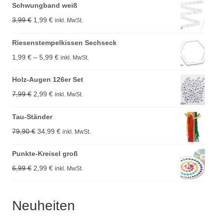
Schwungband weiß
Ursprünglicher
Aktueller
3,99
€
1,99
€
inkl. MwSt.
Preis
Preis
Riesenstempelkissen Sechseck
war:
ist:
Preisspanne:
1,99
€
–
5,99
€
inkl. MwSt.
3,99 €
1,99 €.
1,99 €
Holz-Augen 126er Set
bis
Ursprünglicher
Aktueller
7,99
€
2,99
€
inkl. MwSt.
5,99 €
Preis
Preis
Tau-Ständer
war:
ist:
Ursprünglicher
Aktueller
79,90
€
34,99
€
inkl. MwSt.
7,99 €
2,99 €.
Preis
Preis
Punkte-Kreisel groß
war:
ist:
Ursprünglicher
Aktueller
6,99
€
2,99
€
inkl. MwSt.
79,90 €
34,99 €.
Preis
Preis
war:
ist:
Neuheiten
6,99 €
2,99 €.